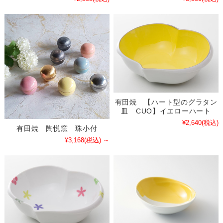
有田焼 【ハート型のグラタン
皿 CUO】イエローハート
¥2,640
(税込)
有田焼 陶悦窯 珠小付
¥3,168
(税込)
～