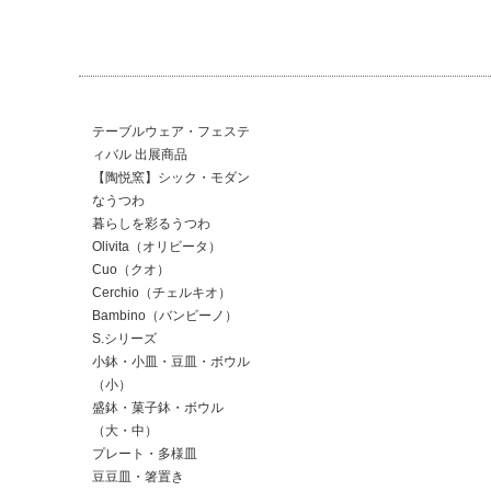
テーブルウェア・フェステ
ィバル 出展商品
【陶悦窯】シック・モダン
なうつわ
暮らしを彩るうつわ
Olivita（オリビータ）
Cuo（クオ）
Cerchio（チェルキオ）
Bambino（バンビーノ）
S.シリーズ
小鉢・小皿・豆皿・ボウル
（小）
盛鉢・菓子鉢・ボウル
（大・中）
プレート・多様皿
豆豆皿・箸置き