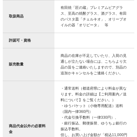
有田焼「匠の蔵」プレミアムビアグラ
ス、至高の焼酎グラス、酒グラス、有田
取扱商品
のパスタ皿「チェルキオ」、オリーブオ
イルの器「オリビータ」 等
許認可・資格
商品の在庫が不足していたり、入荷の見
通しが立たない場合には、こちらより欠
販売数量
品の旨をご連絡いたしますので、別品の
追加かキャンセルをご連絡ください。
・通常送料（都道府県により料金が異な
ります。料金の詳細は【ご利用案内／送
料について】をご覧ください。）
・ゆうパケット（小物専用配送）送料
（国内一律360円）
・代金引換手数料（一律330円）、
・銀行振込、郵便振替、ゆうちょ銀行の
商品代金以外の必要料
振込手数料。
金
但し、お買い上げ金額が「税込11,000円