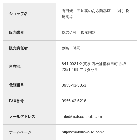
有田焼 囲炉裏のある陶器店 （株）松
ショップ名
尾陶器
販売業者
株式会社 松尾陶器
販売責任者
副島 裕司
844-0024 佐賀県 西松浦郡有田町 赤坂
所在地
2351-169 アリタセラ
電話番号
0955-43-3063
FAX番号
0955-42-6216
メールアドレス
info@matsuo-touki.com
ホームページ
https://matsuo-touki.com/