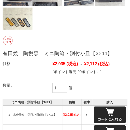
有田焼 陶悦窯 ミニ陶箱・渕付小皿【3×11】
¥2,035
(税込)
¥2,112
(税込)
価格:
～
[ポイント還元 20ポイント～]
数量:
個
ミニ陶箱・渕付小皿【3×11】
価格
在庫
購入
¥2,035
1）晶金塗り 渕付小皿(蓋)【3×11】
(税込)
○