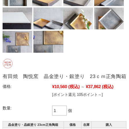
有田焼 陶悦窯 晶金塗り・銀塗り 23ｃｍ正角陶箱
¥10,560
(税込)
¥37,862
(税込)
価格:
～
[ポイント還元 105ポイント～]
数量:
個
晶金塗り・晶銀塗り 23cm正角陶箱
価格
在庫
購入