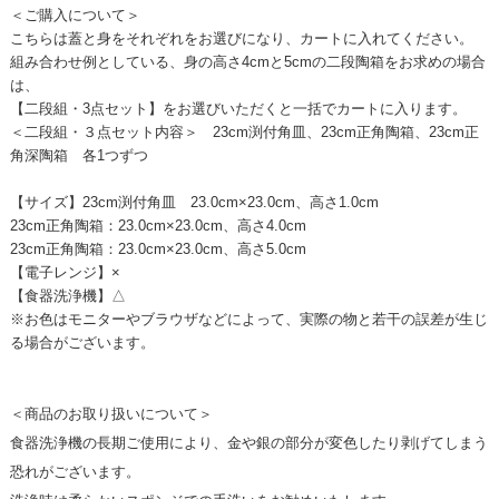
＜ご購入について＞
こちらは蓋と身をそれぞれをお選びになり、カートに入れてください。
組み合わせ例としている、身の高さ4cmと5cmの二段陶箱をお求めの場合
は、
【二段組・3点セット】をお選びいただくと一括でカートに入ります。
＜二段組・３点セット内容＞ 23cm渕付角皿、23cm正角陶箱、23cm正
角深陶箱 各1つずつ
【サイズ】23cm渕付角皿 23.0cm×23.0cm、高さ1.0cm
23cm正角陶箱：23.0cm×23.0cm、高さ4.0cm
23cm正角陶箱：23.0cm×23.0cm、高さ5.0cm
【電子レンジ】×
【食器洗浄機】△
※お色はモニターやブラウザなどによって、実際の物と若干の誤差が生じ
る場合がございます。
＜商品のお取り扱いについて＞
食器洗浄機の長期ご使用により、金や銀の部分が変色したり剥げてしまう
恐れがございます。