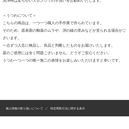
洗浄時は柔らかいスポンジでの手洗いをお勧めいたします。
＜うつわについて＞
こちらの商品は、一つ一つ職人の手作業で作られています。
そのため、器表面の釉薬のムラや、渕の線の歪みなどが見られる場合がご
ざいます。
一点ずつ入念に検品し、良品と判断したものをお届けいたします。
器のご使用には全く問題ございません。どうぞご安心ください。
うつわ一つ一つの唯一無二の表情をお楽しみいただけますと幸いです。
個人情報の取り扱いについて
特定商取引法に関する表示
Copyright(C) 2009 有田焼 囲炉裏のある陶器店 松尾陶器 Allright reserved