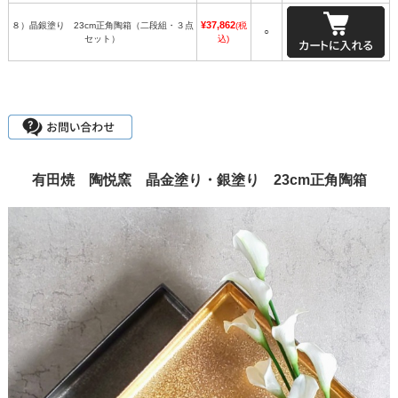
¥37,862
８）晶銀塗り 23cm正角陶箱（二段組・３点
(税
○
セット）
込)
有田焼 陶悦窯 晶金塗り・銀塗り 23cm正角陶箱