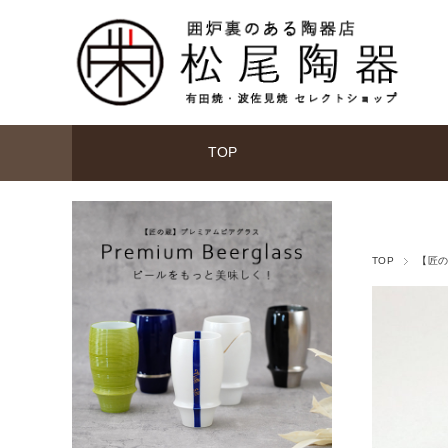
TOP
TOP
【匠