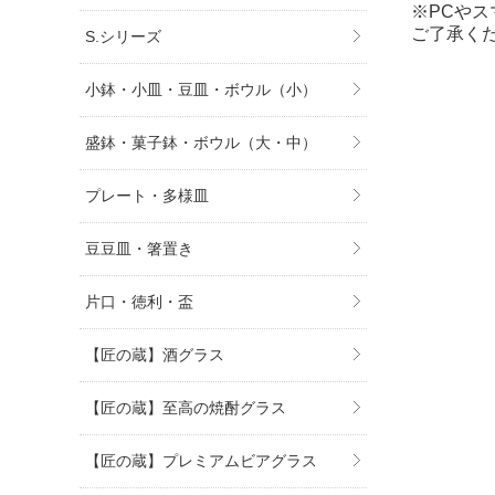
※PCや
ご了承く
S.シリーズ
小鉢・小皿・豆皿・ボウル（小）
盛鉢・菓子鉢・ボウル（大・中）
プレート・多様皿
豆豆皿・箸置き
片口・徳利・盃
【匠の蔵】酒グラス
【匠の蔵】至高の焼酎グラス
【匠の蔵】プレミアムビアグラス