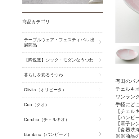
商品カテゴリ
テーブルウェア・フェスティバル 出
展商品
【陶悦窯】シック・モダンなうつわ
暮らしを彩るうつわ
有田のパスタ
チェルキ
Olivita（オリビータ）
ワンラン
手軽にど
Cuo（クオ）
【チェルキオ 
【バンビーノ 
Cerchio（チェルキオ）
【電子レ
【食器洗
Bambino（バンビーノ）
※※商品