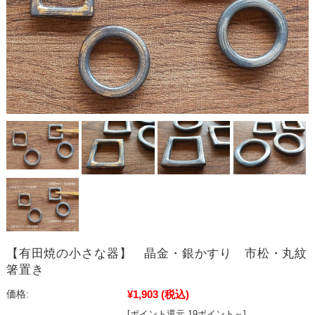
【有田焼の小さな器】 晶金・銀かすり 市松・丸紋
箸置き
¥1,903
(税込)
価格:
[ポイント還元 19ポイント～]